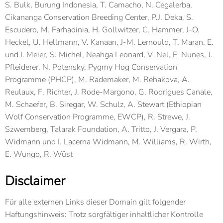
S. Bulk, Burung Indonesia, T. Camacho, N. Cegalerba,
Cikananga Conservation Breeding Center, P.J. Deka, S.
Escudero, M. Farhadinia, H. Gollwitzer, C. Hammer, J-O.
Heckel, U. Hellmann, V. Kanaan, J-M. Lernould, T. Maran, E.
und I. Meier, S. Michel, Neahga Leonard, V. Nel, F. Nunes, J.
Pfleiderer, N. Potensky, Pygmy Hog Conservation
Programme (PHCP), M. Rademaker, M. Rehakova, A.
Reulaux, F. Richter, J. Rode-Margono, G. Rodrigues Canale,
M. Schaefer, B. Siregar, W. Schulz, A. Stewart (Ethiopian
Wolf Conservation Programme, EWCP), R. Strewe, J.
Szwemberg, Talarak Foundation, A. Tritto, J. Vergara, P.
Widmann und I. Lacerna Widmann, M. Williams, R. Wirth,
E. Wungo, R. Wüst
Disclaimer
Für alle externen Links dieser Domain gilt folgender
Haftungshinweis: Trotz sorgfältiger inhaltlicher Kontrolle