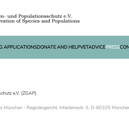
G APPLICATIONS
DONATE AND HELP
VETADVICE
PRESS
CO
schutz e.V. (ZGAP)
ts München - Registergericht, Infanteriestr. 5, D-80325 Münche