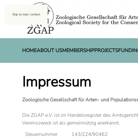
Skip to main content
HOME
ABOUT US
MEMBERSHIP
PROJECTS
FUNDIN
Impressum
Zoologische Gesellschaft für Arten- und Populations
Die ZGAP e.V. ist im Handelsregister des Amtsgerich
Vereinszweck ist als gemeinnützig anerkannt.
Steuernummer
143/224/90462