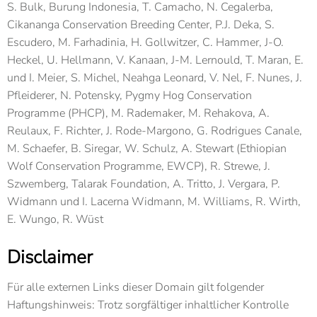
S. Bulk, Burung Indonesia, T. Camacho, N. Cegalerba,
Cikananga Conservation Breeding Center, P.J. Deka, S.
Escudero, M. Farhadinia, H. Gollwitzer, C. Hammer, J-O.
Heckel, U. Hellmann, V. Kanaan, J-M. Lernould, T. Maran, E.
und I. Meier, S. Michel, Neahga Leonard, V. Nel, F. Nunes, J.
Pfleiderer, N. Potensky, Pygmy Hog Conservation
Programme (PHCP), M. Rademaker, M. Rehakova, A.
Reulaux, F. Richter, J. Rode-Margono, G. Rodrigues Canale,
M. Schaefer, B. Siregar, W. Schulz, A. Stewart (Ethiopian
Wolf Conservation Programme, EWCP), R. Strewe, J.
Szwemberg, Talarak Foundation, A. Tritto, J. Vergara, P.
Widmann und I. Lacerna Widmann, M. Williams, R. Wirth,
E. Wungo, R. Wüst
Disclaimer
Für alle externen Links dieser Domain gilt folgender
Haftungshinweis: Trotz sorgfältiger inhaltlicher Kontrolle