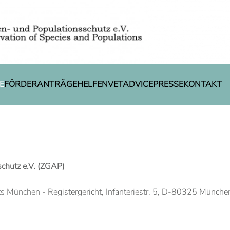
E
FÖRDERANTRÄGE
HELFEN
VETADVICE
PRESSE
KONTAKT
schutz e.V. (ZGAP)
ts München - Registergericht, Infanteriestr. 5, D-80325 Münche