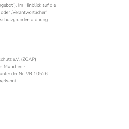
ebot“). Im Hinblick auf die
 oder „Verantwortlicher“
enschutzgrundverordnung
schutz e.V. (ZGAP)
hts München -
 unter der Nr. VR 10526
nerkannt.