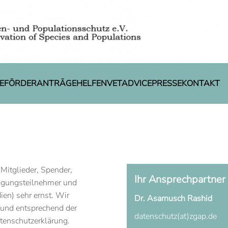
E
FÖRDERANTRÄGE
HELFEN
VETADVICE
PRESSE
KONTAKT
Mitglieder, Spender,
Ihr Ansprechpartner
Tagungsteilnehmer und
en) sehr ernst. Wir
Dr. Asarnusch Rashid
 und entsprechend der
datenschutz(at)zgap.de
tenschutzerklärung.