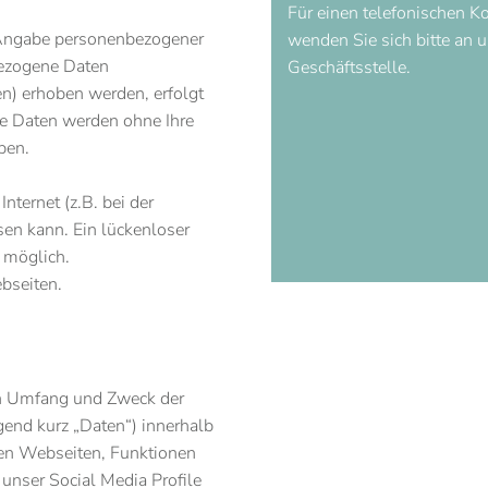
Für einen telefonischen K
 Angabe personenbezogener
wenden Sie sich bitte an 
bezogene Daten
Geschäftsstelle.
n) erhoben werden, erfolgt
ese Daten werden ohne Ihre
ben.
nternet (z.B. bei der
en kann. Ein lückenloser
t möglich.
ebseiten.
den Umfang und Zweck der
end kurz „Daten“) innerhalb
en Webseiten, Funktionen
 unser Social Media Profile