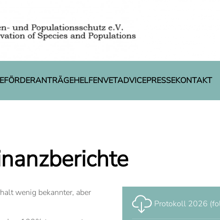
E
FÖRDERANTRÄGE
HELFEN
VETADVICE
PRESSE
KONTAKT
inanzberichte
halt wenig bekannter, aber
Protokoll 2026 (fo