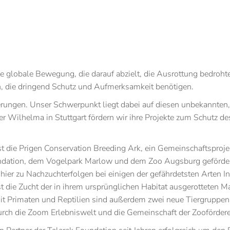
e globale Bewegung, die darauf abzielt, die Ausrottung bedroht
n, die dringend Schutz und Aufmerksamkeit benötigen.
ngen. Unser Schwerpunkt liegt dabei auf diesen unbekannten, a
er Wilhelma in Stuttgart fördern wir ihre Projekte zum Schutz de
ist die Prigen Conservation Breeding Ark, ein Gemeinschaftsproj
ation, dem Vogelpark Marlow und dem Zoo Augsburg gefördert,
es hier zu Nachzuchterfolgen bei einigen der gefährdetsten Arte
t die Zucht der in ihrem ursprünglichen Habitat ausgerotteten 
Mit Primaten und Reptilien sind außerdem zwei neue Tiergrupp
durch die Zoom Erlebniswelt und die Gemeinschaft der Zoofördere