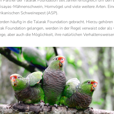
 Partner der Talarak Foundation seit Jahren erfolgreich um den 
isayas-Mähnenschwein, Hornvögel und viele weitere Arten. Eine
frikanischen Schweinepest (ASP).
erden häufig in die Talarak Foundation gebracht. Hierzu gehöre
ak Foundation gelangen, werden in der Regel verwaist oder als v
ege, aber auch die Möglichkeit, ihre natürlichen Verhaltenswei