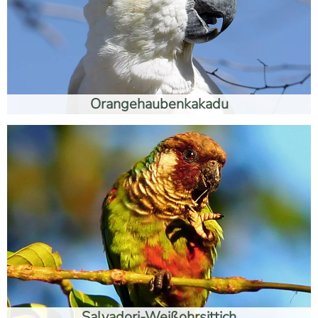
Orangehaubenkakadu
Salvadori-Weißohrsittich