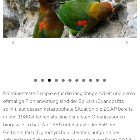
Kleiner Soldatenara
Papagei 1
Zwergamazone
Salvadori Weiohrsittich Brasilien Sei
Taubenhalsamazone
Ecuadoramazone Ecuador Seit
Greisenkopf 980x360px
Mitchell Lori 980x360p
NCegalerba JSzwemb
Orangehaubenkak
Salvadori Weio
Prominenteste Beispiele für die langjährige Arbeit und deren
oftmalige Pionierleistung sind der Spixara (Cyanopsitta
spixii), auf dessen katastrophale Situation die ZGAP bereits
in den 1980er Jahren als eine der ersten Organisationen
hingewiesen hat. Ab 1995 unterstützte der FbP den
Gelbohrsittich (Ognorhynchus icterotis), aufgrund der