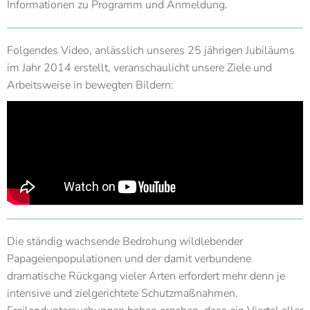
Informationen zu Programm und Anmeldung.
Folgendes Video, anlässlich unseres 25 jährigen Jubiläums
im Jahr 2014 erstellt, veranschaulicht unsere Ziele und
Arbeitsweise in bewegten Bildern:
Die ständig wachsende Bedrohung wildlebender
Papageienpopulationen und der damit verbundene
dramatische Rückgang vieler Arten erfordert mehr denn je
intensive und zielgerichtete Schutzmaßnahmen.