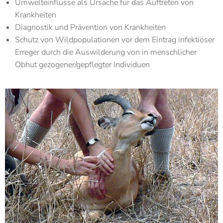
Umwelteinflüsse als Ursache für das Auftreten von
Krankheiten
Diagnostik und Prävention von Krankheiten
Schutz von Wildpopulationen vor dem Eintrag infektiöser
Erreger durch die Auswilderung von in menschlicher
Obhut gezogener/gepflegter Individuen