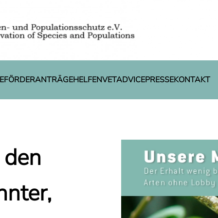
E
FÖRDERANTRÄGE
HELFEN
VETADVICE
PRESSE
KONTAKT
 den
nnter,