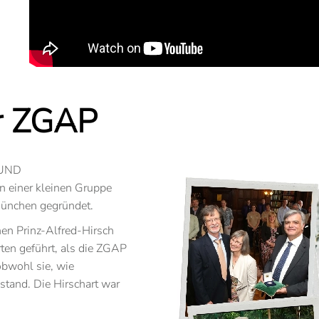
er ZGAP
 UND
einer kleinen Gruppe
München gegründet.
hen Prinz-Alfred-Hirsch
rten geführt, als die ZGAP
obwohl sie, wie
tand. Die Hirschart war