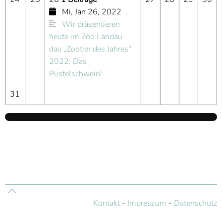
Mi, Jan 26, 2022
Wir präsentieren
heute im Zoo Landau
das „Zootier des Jahres"
2022: Das
Pustelschwein!
31
Kontakt
-
Impressum
-
Datenschutz