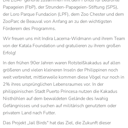
Die ZGAP gehörte zusammen mit dem Fonds für bedrohte
Papageien (FbP), der Strunden-Papageien-Stiftung (SPS),
der Loro Parque Fundacion (LPF), dem Zoo Chester und dem
ZooParc de Beauval von Anfang an zu den wichtigsten
Förderern des Programms.
Wir freuen uns mit Indira Lacerna-Widmann und ihrem Team
von der Katala Foundation und gratulieren zu ihrem großen
Erfolg!
In den frühen 90er Jahren waren Rotsteißkakadus auf allen
größeren und vielen kleineren Inseln der Philippinen noch
weit verbreitet, mittlerweile kommen diese Vögel nur noch in
2% ihres ursprünglichen Lebensraumes vor. In der
philippinischen Stadt Puerto Princesa nutzen die Kakadus
Nisthöhlen auf dem bewaldeten Gelände des Iwahig
Gefängnisses und suchen auf militärisch genutztem oder
privatem Land nach Futter.
Das Projekt „Jail Birds" hat das Ziel, die Zukunft dieser