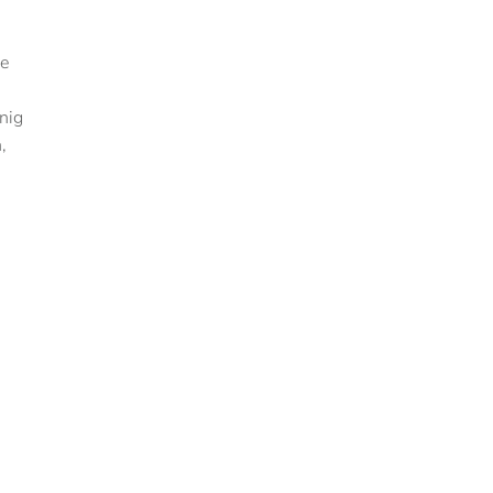
ne
nig
,